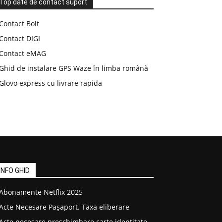
Top date de contact suport
Contact Bolt
Contact DIGI
Contact eMAG
Ghid de instalare GPS Waze în limba română
Glovo express cu livrare rapida
INFO GHID
Abonamente Netflix 2025
Acte Necesare Pașaport. Taxa eliberare
Acte necesare preschimbare carte identitate