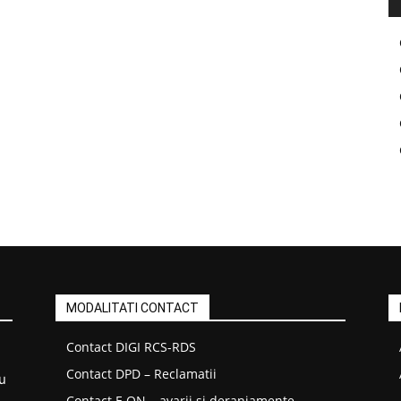
MODALITATI CONTACT
Contact DIGI RCS-RDS
Contact DPD – Reclamatii
u
Contact E.ON – avarii si deranjamente