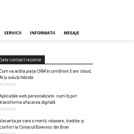
SERVICII
INFORMATII
MESAJE
Date contact recente
Cum va arăta piața CRM în următorii 5 ani: cloud,
AI și soluții hibride
01/10/2025
Aplicațiile web personalizate: cum îți pot
transforma afacerea digitală
29/05/2025
Vacanța pe care o meriți: relaxare, tradiție și
confort la Conacul Boieresc din Bran
25/05/2025