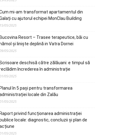
Cum mi-am transformat apartamentul din
Galați cu ajutorul echipei MonClau Building
15/05/2025
Bucovina Resort – Trasee terapeutice, băi cu
nămol și liniște deplină in Vatra Dornei
09/05/2025
Scrisoare deschisă către zălăuani: e timpul să
reclădim încrederea în administrație
01/05/2025
Planul în 5 pași pentru transformarea
administrației locale din Zalău
01/05/2025
Raport privind funcționarea administrației
publice locale: diagnostic, concluzii și plan de
acțiune
01/05/2025