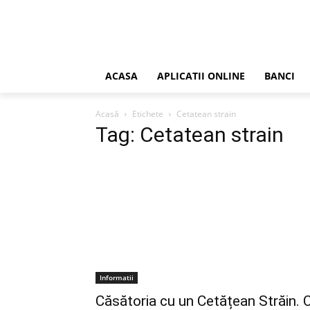
ACASA
APLICATII ONLINE
BANCI
Acasă
Etichete
Cetatean strain
Tag: Cetatean strain
Informatii
Căsătoria cu un Cetățean Străin. 