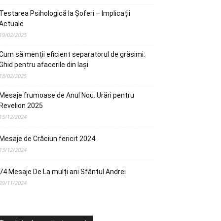
Testarea Psihologică la Șoferi – Implicații
Actuale
19/02/2025
Cum să menții eficient separatorul de grăsimi:
Ghid pentru afacerile din Iași
18/02/2025
Mesaje frumoase de Anul Nou. Urări pentru
Revelion 2025
15/12/2024
Mesaje de Crăciun fericit 2024
13/12/2024
74 Mesaje De La mulți ani Sfântul Andrei
29/11/2024