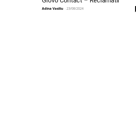
Glovo Contact – Reclamatii
Adina Vasiliu
-
23/08/2024