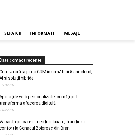
SERVICII
INFORMATII
MESAJE
Date contact recente
Cum va arăta piața CRM în următorii 5 ani: cloud,
AI și soluții hibride
01/10/2025
Aplicațiile web personalizate: cum îți pot
transforma afacerea digitală
29/05/2025
Vacanța pe care o meriți: relaxare, tradiție și
confort la Conacul Boieresc din Bran
25/05/2025