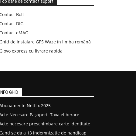
Top date de contact suport
Contact Bolt
Contact DIGI
Contact eMAG
Ghid de instalare GPS Waze în limba română
Glovo express cu livrare rapida
INFO GHID
Abonamente Netflix 2025
Acte Necesare Pașaport. Taxa eliberare
Acte necesare preschimbare carte identitate
Cand se da a 13 indemnizatie de handicap