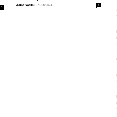
Adina Vasiliu
-
21/08/2024
0
0