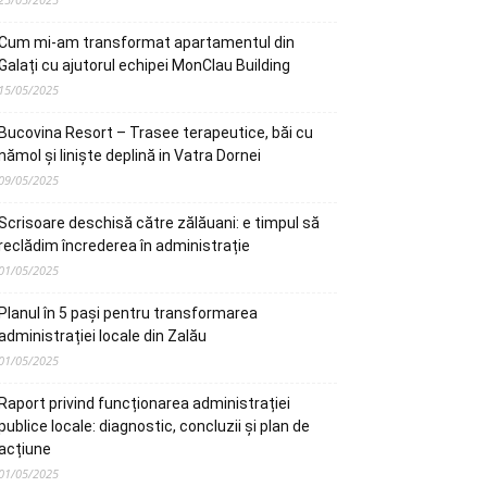
Cum mi-am transformat apartamentul din
Galați cu ajutorul echipei MonClau Building
15/05/2025
Bucovina Resort – Trasee terapeutice, băi cu
nămol și liniște deplină in Vatra Dornei
09/05/2025
Scrisoare deschisă către zălăuani: e timpul să
reclădim încrederea în administrație
01/05/2025
Planul în 5 pași pentru transformarea
administrației locale din Zalău
01/05/2025
Raport privind funcționarea administrației
publice locale: diagnostic, concluzii și plan de
acțiune
01/05/2025