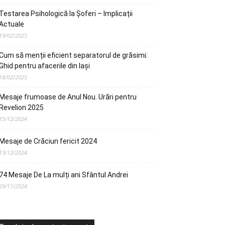
Testarea Psihologică la Șoferi – Implicații
Actuale
19/02/2025
Cum să menții eficient separatorul de grăsimi:
Ghid pentru afacerile din Iași
18/02/2025
Mesaje frumoase de Anul Nou. Urări pentru
Revelion 2025
15/12/2024
Mesaje de Crăciun fericit 2024
13/12/2024
74 Mesaje De La mulți ani Sfântul Andrei
29/11/2024