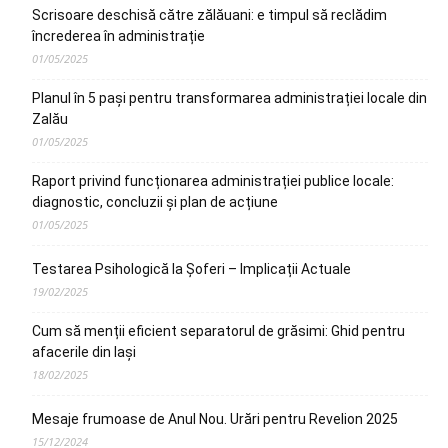
Scrisoare deschisă către zălăuani: e timpul să reclădim
încrederea în administrație
01/05/2025
Planul în 5 pași pentru transformarea administrației locale din
Zalău
01/05/2025
Raport privind funcționarea administrației publice locale:
diagnostic, concluzii și plan de acțiune
01/05/2025
Testarea Psihologică la Șoferi – Implicații Actuale
19/02/2025
Cum să menții eficient separatorul de grăsimi: Ghid pentru
afacerile din Iași
18/02/2025
Mesaje frumoase de Anul Nou. Urări pentru Revelion 2025
15/12/2024