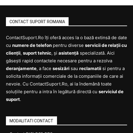
CONTACT SUPORT ROMANIA
ContactSuport.Ro îți oferă acces la o bază extinsă de date
cu
numere de telefon
pentru diverse
servicii de relații cu
clienții
,
suport tehnic
, și
asistență
specializată. Aici
găsești rapid contactele necesare pentru a rezolva
deranjamente
, a face
sesizări
sau
reclamatii
si pentru a
solicita informații comerciale de la companiile de care ai
nevoie. Cu ContactSuport.Ro, ai la îndemână toate
soluțiile pentru a intra în legătură directă cu
serviciul de
suport
.
MODALITATI CONTACT