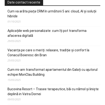
Date contact recente
Cum va arăta piața CRM în următorii 5 ani: cloud, AI și soluții
hibride
01/10/2025
Aplicațiile web personalizate: cum îți pot transforma
afacerea digitală
29/05/2025
Vacanța pe care o meriți: relaxare, tradiție și confort la
Conacul Boieresc din Bran
25/05/2025
Cum mi-am transformat apartamentul din Galați cu ajutorul
echipei MonClau Building
15/05/2025
Bucovina Resort – Trasee terapeutice, băi cu nămol și liniște
deplină in Vatra Dornei
09/05/2025