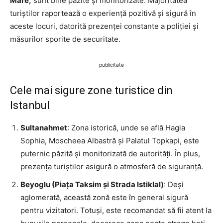
Mare,
sunt bine păzite și monitorizate. Majoritatea
turiștilor raportează o experiență pozitivă și sigură în
aceste locuri, datorită prezenței constante a poliției și
măsurilor sporite de securitate.
publicitate
Cele mai sigure zone turistice din
Istanbul
Sultanahmet
: Zona istorică, unde se află Hagia
Sophia, Moscheea Albastră și Palatul Topkapi, este
puternic păzită și monitorizată de autorități. În plus,
prezența turiștilor asigură o atmosferă de siguranță.
Beyoglu (Piața Taksim și Strada Istiklal)
: Deși
aglomerată, această zonă este în general sigură
pentru vizitatori. Totuși, este recomandat să fii atent la