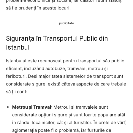
probleme economice și sociale, iar călătorii sunt sfătuiți
să fie prudenți în aceste locuri.
publicitate
Siguranța în Transportul Public din
Istanbul
Istanbulul este recunoscut pentru transportul său public
eficient, incluzând autobuze, tramvaie, metrou și
feriboturi. Deși majoritatea sistemelor de transport sunt
considerate sigure, există câteva aspecte de care trebuie
să ții cont:
Metrou și Tramvai
: Metroul și tramvaiele sunt
considerate opțiuni sigure și sunt foarte populare atât
în rândul localnicilor, cât și al turiștilor. În orele de vârf,
aglomerația poate fi o problemă, iar furturile de