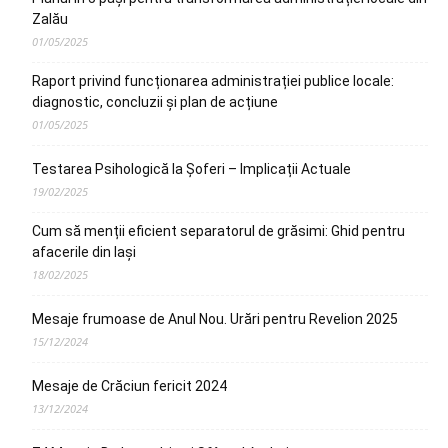
Zalău
01/05/2025
Raport privind funcționarea administrației publice locale:
diagnostic, concluzii și plan de acțiune
01/05/2025
Testarea Psihologică la Șoferi – Implicații Actuale
19/02/2025
Cum să menții eficient separatorul de grăsimi: Ghid pentru
afacerile din Iași
18/02/2025
Mesaje frumoase de Anul Nou. Urări pentru Revelion 2025
15/12/2024
Mesaje de Crăciun fericit 2024
13/12/2024