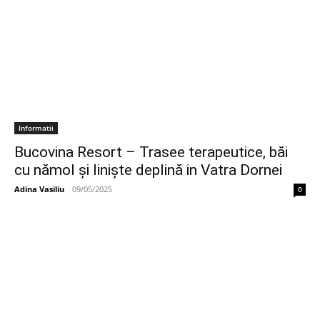
Informatii
Bucovina Resort – Trasee terapeutice, băi
cu nămol și liniște deplină in Vatra Dornei
Adina Vasiliu
-
09/05/2025
0