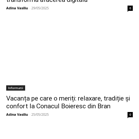
Adina Vasiliu
-
29/05/2025
0
Informatii
Vacanța pe care o meriți: relaxare, tradiție și
confort la Conacul Boieresc din Bran
Adina Vasiliu
-
25/05/2025
0