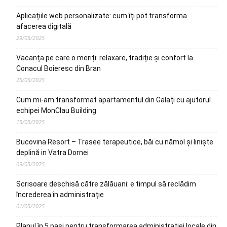
Aplicațiile web personalizate: cum îți pot transforma
afacerea digitală
29/05/2025
Vacanța pe care o meriți: relaxare, tradiție și confort la
Conacul Boieresc din Bran
25/05/2025
Cum mi-am transformat apartamentul din Galați cu ajutorul
echipei MonClau Building
15/05/2025
Bucovina Resort – Trasee terapeutice, băi cu nămol și liniște
deplină in Vatra Dornei
09/05/2025
Scrisoare deschisă către zălăuani: e timpul să reclădim
încrederea în administrație
01/05/2025
Planul în 5 pași pentru transformarea administrației locale din