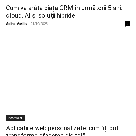
Cum va arăta piața CRM în următorii 5 ani:
cloud, AI și soluții hibride
Adina Vasiliu
-
01/10/2025
0
Informatii
Aplicațiile web personalizate: cum îți pot
transforma afacerea digitală