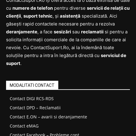
ContactSuport.Ro îți oferă acces la o bază extinsă de date
cu
numere de telefon
pentru diverse
servicii de relații cu
clienții
,
suport tehnic
, și
asistență
specializată. Aici
găsești rapid contactele necesare pentru a rezolva
deranjamente
, a face
sesizări
sau
reclamatii
si pentru a
solicita informații comerciale de la companiile de care ai
nevoie. Cu ContactSuport.Ro, ai la îndemână toate
soluțiile pentru a intra în legătură directă cu
serviciul de
suport
.
MODALITATI CONTACT
Contact DIGI RCS-RDS
Contact DPD – Reclamatii
Contact E.ON – avarii si deranjamente
Contact eMAG
Contact Facebook – Probleme cont