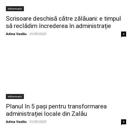
Informatii
Scrisoare deschisă către zălăuani: e timpul
să reclădim încrederea în administrație
Adina Vasiliu
-
01/05/2025
0
Informatii
Planul în 5 pași pentru transformarea
administrației locale din Zalău
Adina Vasiliu
-
01/05/2025
0