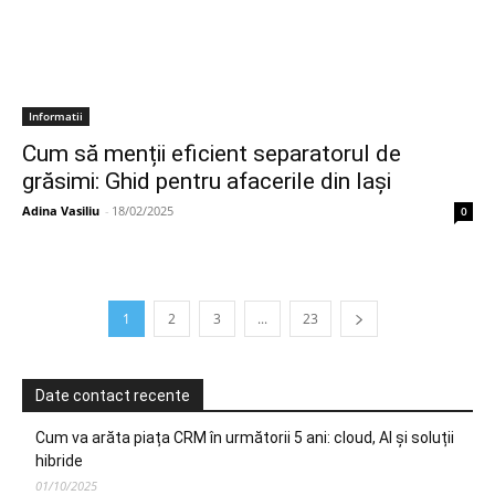
Informatii
Cum să menții eficient separatorul de
grăsimi: Ghid pentru afacerile din Iași
Adina Vasiliu
-
18/02/2025
0
1
2
3
...
23
Date contact recente
Cum va arăta piața CRM în următorii 5 ani: cloud, AI și soluții
hibride
01/10/2025