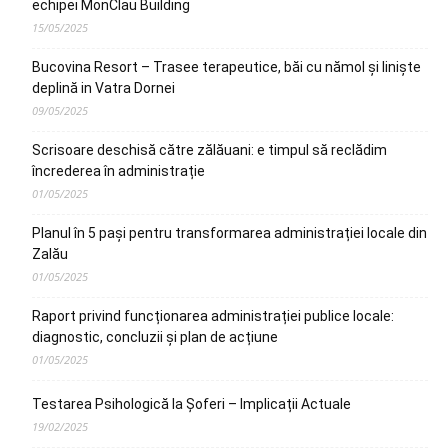
echipei MonClau Building
15/05/2025
Bucovina Resort – Trasee terapeutice, băi cu nămol și liniște
deplină in Vatra Dornei
09/05/2025
Scrisoare deschisă către zălăuani: e timpul să reclădim
încrederea în administrație
01/05/2025
Planul în 5 pași pentru transformarea administrației locale din
Zalău
01/05/2025
Raport privind funcționarea administrației publice locale:
diagnostic, concluzii și plan de acțiune
01/05/2025
Testarea Psihologică la Șoferi – Implicații Actuale
19/02/2025