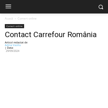
Acasă
Comert online
Comert online
Contact Carrefour România
Articol redactat de
Adina Vasiliu
| Data:
29/09/2024