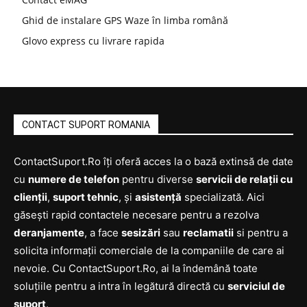
Ghid de instalare GPS Waze în limba română
Glovo express cu livrare rapida
CONTACT SUPORT ROMANIA
ContactSuport.Ro îți oferă acces la o bază extinsă de date
cu
numere de telefon
pentru diverse
servicii de relații cu
clienții
,
suport tehnic
, și
asistență
specializată. Aici
găsești rapid contactele necesare pentru a rezolva
deranjamente
, a face
sesizări
sau
reclamatii
si pentru a
solicita informații comerciale de la companiile de care ai
nevoie. Cu ContactSuport.Ro, ai la îndemână toate
soluțiile pentru a intra în legătură directă cu
serviciul de
suport
.