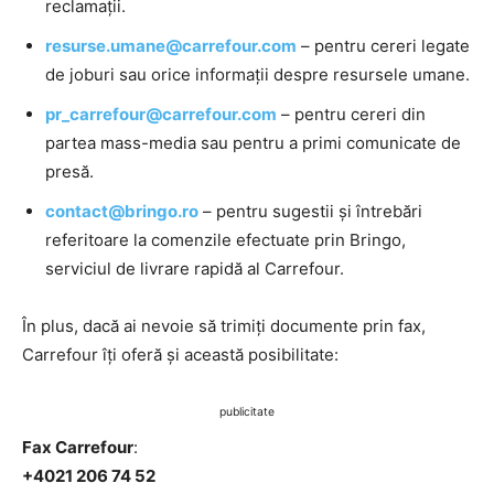
reclamații.
resurse.umane@carrefour.com
– pentru cereri legate
de joburi sau orice informații despre resursele umane.
pr_carrefour@carrefour.com
– pentru cereri din
partea mass-media sau pentru a primi comunicate de
presă.
contact@bringo.ro
– pentru sugestii și întrebări
referitoare la comenzile efectuate prin Bringo,
serviciul de livrare rapidă al Carrefour.
În plus, dacă ai nevoie să trimiți documente prin fax,
Carrefour îți oferă și această posibilitate:
publicitate
Fax Carrefour
:
+4021 206 74 52