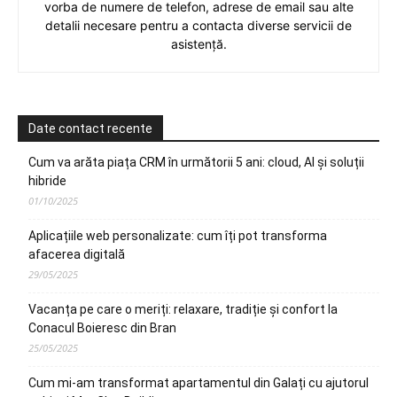
vorba de numere de telefon, adrese de email sau alte
detalii necesare pentru a contacta diverse servicii de
asistență.
Date contact recente
Cum va arăta piața CRM în următorii 5 ani: cloud, AI și soluții
hibride
01/10/2025
Aplicațiile web personalizate: cum îți pot transforma
afacerea digitală
29/05/2025
Vacanța pe care o meriți: relaxare, tradiție și confort la
Conacul Boieresc din Bran
25/05/2025
Cum mi-am transformat apartamentul din Galați cu ajutorul