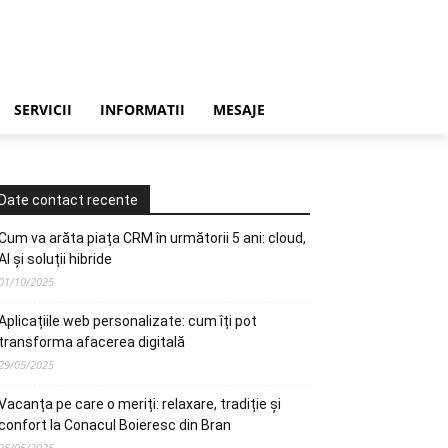
SERVICII
INFORMATII
MESAJE
Date contact recente
Cum va arăta piața CRM în următorii 5 ani: cloud,
AI și soluții hibride
01/10/2025
Aplicațiile web personalizate: cum îți pot
transforma afacerea digitală
29/05/2025
Vacanța pe care o meriți: relaxare, tradiție și
confort la Conacul Boieresc din Bran
25/05/2025