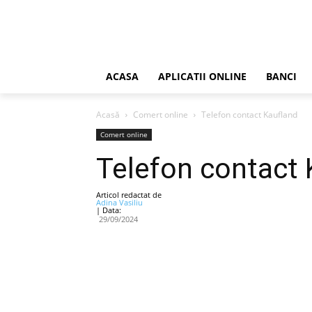
ACASA
APLICATII ONLINE
BANCI
Acasă
Comert online
Telefon contact Kaufland
Comert online
Telefon contact 
Articol redactat de
Adina Vasiliu
| Data:
29/09/2024