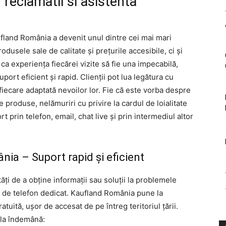
reclamatii si asistenta
land România a devenit unul dintre cei mai mari
odusele sale de calitate și prețurile accesibile, ci și
 ca experiența fiecărei vizite să fie una impecabilă,
port eficient și rapid. Clienții pot lua legătura cu
iecare adaptată nevoilor lor. Fie că este vorba despre
re produse, nelămuriri cu privire la cardul de loialitate
t prin telefon, email, chat live și prin intermediul altor
ia – Suport rapid și eficient
ăți de a obține informații sau soluții la problemele
 de telefon dedicat. Kaufland România pune la
ratuită, ușor de accesat de pe întreg teritoriul țării.
 la îndemână: