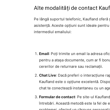
Alte modalități de contact Ka
Pe lângă suportul telefonic, Kaufland oferă ș
asistență. Aceste opțiuni sunt ideale pentru
intermediul emailului:
Email
: Poți trimite un email la adresa ofi
pentru a atașa documente, cum ar fi bonu
cererilor de returnare sau reclamații.
Chat Live
: Dacă preferi o interacțiune rap
Kaufland este o opțiune excelentă. Disponib
chat te conectează instantaneu cu un age
Formular de contact
: Pe site-ul Kauflan
întrebări. Această metodă este la fel de e
problemei, oferind un răspuns personaliz