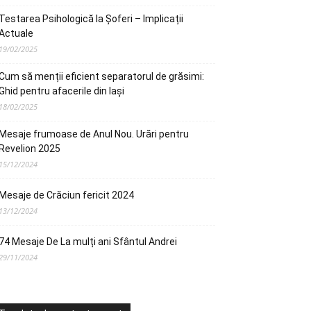
Testarea Psihologică la Șoferi – Implicații
Actuale
19/02/2025
Cum să menții eficient separatorul de grăsimi:
Ghid pentru afacerile din Iași
18/02/2025
Mesaje frumoase de Anul Nou. Urări pentru
Revelion 2025
15/12/2024
Mesaje de Crăciun fericit 2024
13/12/2024
74 Mesaje De La mulți ani Sfântul Andrei
29/11/2024