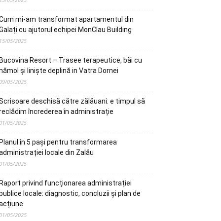
Cum mi-am transformat apartamentul din
Galați cu ajutorul echipei MonClau Building
15/05/2025
Bucovina Resort – Trasee terapeutice, băi cu
nămol și liniște deplină in Vatra Dornei
09/05/2025
Scrisoare deschisă către zălăuani: e timpul să
reclădim încrederea în administrație
01/05/2025
Planul în 5 pași pentru transformarea
administrației locale din Zalău
01/05/2025
Raport privind funcționarea administrației
publice locale: diagnostic, concluzii și plan de
acțiune
01/05/2025