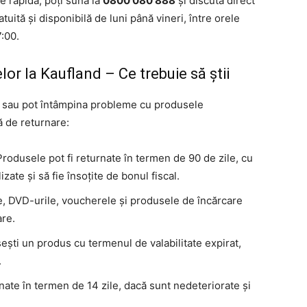
ie rapidă, poți suna la
0800 080 888
și discuta direct
tuită și disponibilă de luni până vineri, între orele
7:00.
or la Kaufland – Ce trebuie să știi
di sau pot întâmpina probleme cu produsele
lă de returnare:
Produsele pot fi returnate în termen de 90 de zile, cu
izate și să fie însoțite de bonul fiscal.
e, DVD-urile, voucherele și produsele de încărcare
are.
ăsești un produs cu termenul de valabilitate expirat,
.
rnate în termen de 14 zile, dacă sunt nedeteriorate și