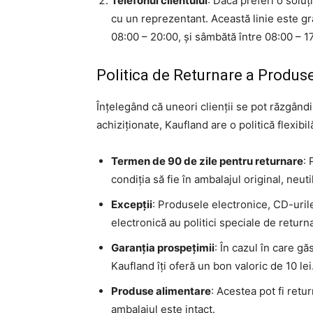
Telefonul clientului
: Dacă preferi o soluț
cu un reprezentant. Această linie este gra
08:00 – 20:00, și sâmbătă între 08:00 – 1
Politica de Returnare a Produsel
Înțelegând că uneori clienții se pot răzgân
achiziționate, Kaufland are o politică flexibi
Termen de 90 de zile pentru returnare
: 
condiția să fie în ambalajul original, neutil
Excepții
: Produsele electronice, CD-uril
electronică au politici speciale de return
Garanția prospețimii
: În cazul în care g
Kaufland îți oferă un bon valoric de 10 lei
Produse alimentare
: Acestea pot fi retu
ambalajul este intact.