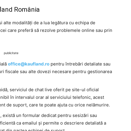
ufland România
i alte modalități de a lua legătura cu echipa de
 cei care preferă să rezolve problemele online sau prin
publicitate
cială
office@kaufland.ro
pentru întrebări detaliate sau
ri fiscale sau alte dovezi necesare pentru gestionarea
idă, serviciul de chat live oferit pe site-ul oficial
il în intervalul orar al serviciului telefonic, acest
nt de suport, care te poate ajuta cu orice nelămurire.
d, există un formular dedicat pentru sesizări sau
ficientă ca emailul și permite o descriere detaliată a
at din partea echipei de suport.