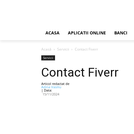
ACASA
APLICATII ONLINE
BANCI
Acasă
Servicii
Contact Fiverr
Servicii
Contact Fiverr
Articol redactat de
Adina Vasiliu
| Data:
15/11/2024