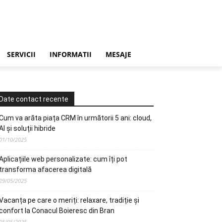
SERVICII
INFORMATII
MESAJE
Date contact recente
Cum va arăta piața CRM în următorii 5 ani: cloud,
AI și soluții hibride
01/10/2025
Aplicațiile web personalizate: cum îți pot
transforma afacerea digitală
29/05/2025
Vacanța pe care o meriți: relaxare, tradiție și
confort la Conacul Boieresc din Bran
25/05/2025