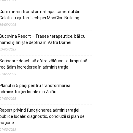
Cum mi-am transformat apartamentul din
Galați cu ajutorul echipei MonClau Building
15/05/2025
Bucovina Resort – Trasee terapeutice, băi cu
nămol și liniște deplină in Vatra Dornei
09/05/2025
Scrisoare deschisă către zălăuani: e timpul să
reclădim încrederea în administrație
01/05/2025
Planul în 5 pași pentru transformarea
administrației locale din Zalău
01/05/2025
Raport privind funcționarea administrației
publice locale: diagnostic, concluzii și plan de
acțiune
01/05/2025