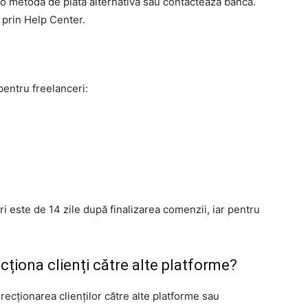
ă o metodă de plată alternativă sau contactează banca.
prin Help Center.
pentru freelanceri:
 este de 14 zile după finalizarea comenzii, iar pentru
ecționa clienți către alte platforme?
irecționarea clienților către alte platforme sau