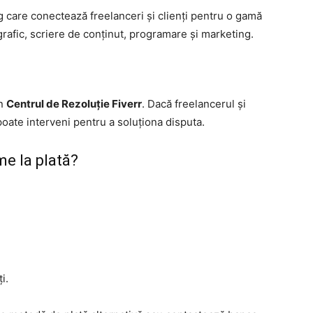
g care conectează freelanceri și clienți pentru o gamă
 grafic, scriere de conținut, programare și marketing.
in
Centrul de Rezoluție Fiverr
. Dacă freelancerul și
poate interveni pentru a soluționa disputa.
me la plată?
i.