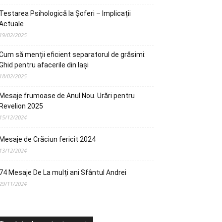
Testarea Psihologică la Șoferi – Implicații
Actuale
19/02/2025
Cum să menții eficient separatorul de grăsimi:
Ghid pentru afacerile din Iași
18/02/2025
Mesaje frumoase de Anul Nou. Urări pentru
Revelion 2025
15/12/2024
Mesaje de Crăciun fericit 2024
13/12/2024
74 Mesaje De La mulți ani Sfântul Andrei
29/11/2024