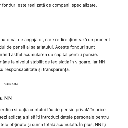
r fonduri este realizată de companii specializate,
tă automat de angajator, care redirecționează un procent
ndul de pensii al salariatului. Aceste fonduri sunt
rând astfel acumularea de capital pentru pensie.
âne la nivelul stabilit de legislația în vigoare, iar NN
u responsabilitate și transparență.
publicitate
 la NN
verifica situația contului tău de pensie privată în orice
zi aplicația și să îți introduci datele personale pentru
tele obținute și suma totală acumulată. În plus, NN îți