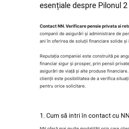
esențiale despre Pilonul 2 
Contact NN. Verificare pensie privata si re
companii de asigurări și administrare de pen
ani în oferirea de soluții financiare solide și
Reputația companiei este construită pe angaja
financiar sigur și prosper, prin pensii private
asigurări de viață și alte produse financiare
clienții este posibilitatea de a verifica situa
pentru orice solicitare.
1. Cum să intri în contact cu NN
NN oferă mai multe modalități prin care clienț