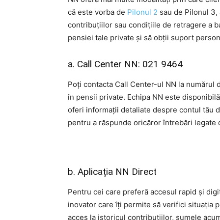
că este vorba de
Pilonul 2
sau de Pilonul 3, 
contribuțiilor sau condițiile de retragere a ba
pensiei tale private și să obții suport person
a. Call Center NN: 021 9464
Poți contacta Call Center-ul NN la numărul 
în pensii private. Echipa NN este disponibilă
oferi informații detaliate despre contul tău d
pentru a răspunde oricăror întrebări legate 
b. Aplicația NN Direct
Pentru cei care preferă accesul rapid și digi
inovator care îți permite să verifici situația 
acces la istoricul contribuțiilor, sumele ac