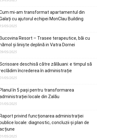
Cum mi-am transformat apartamentul din
Galați cu ajutorul echipei MonClau Building
15/05/2025
Bucovina Resort – Trasee terapeutice, băi cu
nămol și liniște deplină in Vatra Dornei
09/05/2025
Scrisoare deschisă către zălăuani: e timpul să
reclădim încrederea în administrație
01/05/2025
Planul în 5 pași pentru transformarea
administrației locale din Zalău
01/05/2025
Raport privind funcționarea administrației
publice locale: diagnostic, concluzii și plan de
acțiune
01/05/2025