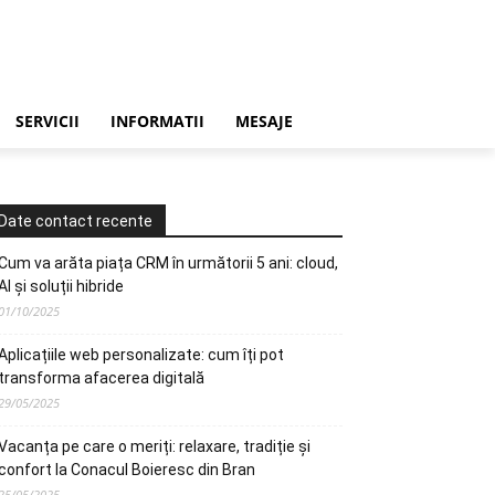
SERVICII
INFORMATII
MESAJE
Date contact recente
Cum va arăta piața CRM în următorii 5 ani: cloud,
AI și soluții hibride
01/10/2025
Aplicațiile web personalizate: cum îți pot
transforma afacerea digitală
29/05/2025
Vacanța pe care o meriți: relaxare, tradiție și
confort la Conacul Boieresc din Bran
25/05/2025