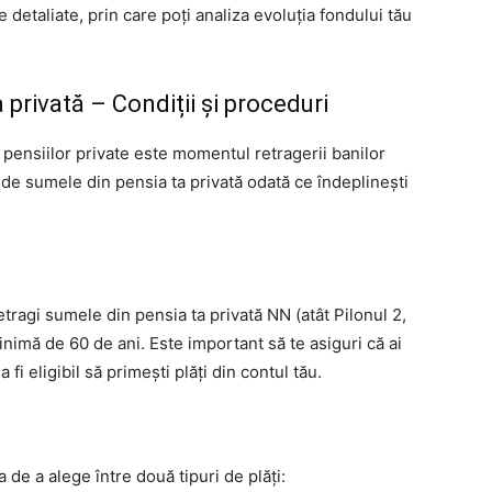
 detaliate, prin care poți analiza evoluția fondului tău
 privată – Condiții și proceduri
pensiilor private este momentul retragerii banilor
 de sumele din pensia ta privată odată ce îndeplinești
etragi sumele din pensia ta privată NN (atât Pilonul 2,
minimă de 60 de ani. Este important să te asiguri că ai
 fi eligibil să primești plăți din contul tău.
 de a alege între două tipuri de plăți: