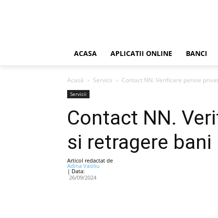
ACASA
APLICATII ONLINE
BANCI
Acasă
Servicii
Contact NN. Verificare pensie privat
Servicii
Contact NN. Veri
si retragere bani
Articol redactat de
Adina Vasiliu
| Data:
26/09/2024