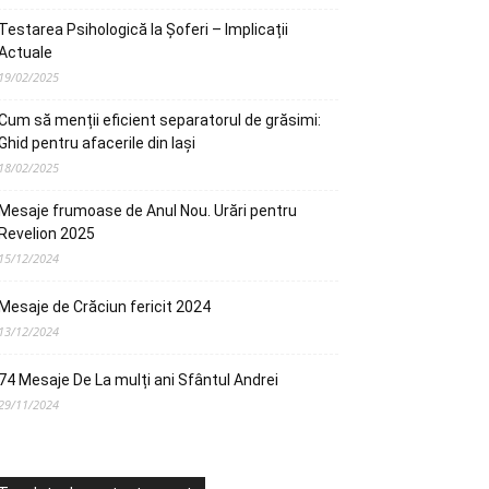
Testarea Psihologică la Șoferi – Implicații
Actuale
19/02/2025
Cum să menții eficient separatorul de grăsimi:
Ghid pentru afacerile din Iași
18/02/2025
Mesaje frumoase de Anul Nou. Urări pentru
Revelion 2025
15/12/2024
Mesaje de Crăciun fericit 2024
13/12/2024
74 Mesaje De La mulți ani Sfântul Andrei
29/11/2024