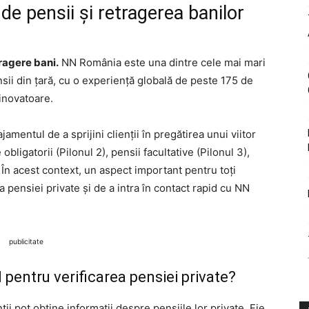
de pensii și retragerea banilor
tragere bani.
NN România este una dintre cele mai mari
sii din țară, cu o experiență globală de peste 175 de
 inovatoare.
mentul de a sprijini clienții în pregătirea unui viitor
 obligatorii (Pilonul 2), pensii facultative (Pilonul 3),
. În acest context, un aspect important pentru toți
ția pensiei private și de a intra în contact rapid cu NN
publicitate
 pentru verificarea pensiei private?
ii pot obține informații despre pensiile lor private. Fie