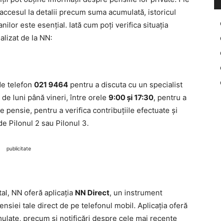
accesul la detalii precum suma acumulată, istoricul
nilor este esențial. Iată cum poți verifica situația
alizat de la NN:
de telefon
021 9464
pentru a discuta cu un specialist
 de luni până vineri, între orele
9:00 și 17:30
, pentru a
e pensie, pentru a verifica contribuțiile efectuate și
de Pilonul 2 sau Pilonul 3.
publicitate
tal, NN oferă aplicația
NN Direct
, un instrument
pensiei tale direct de pe telefonul mobil. Aplicația oferă
umulate, precum și notificări despre cele mai recente