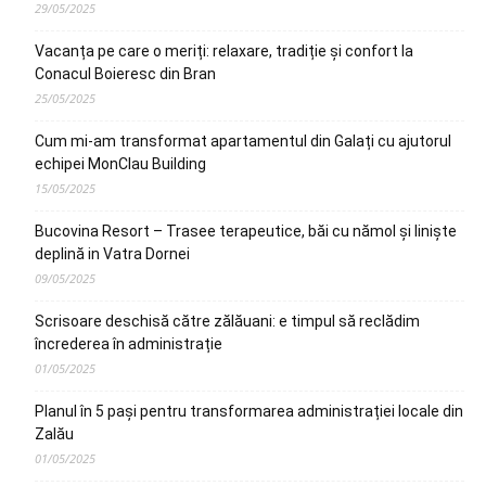
29/05/2025
Vacanța pe care o meriți: relaxare, tradiție și confort la
Conacul Boieresc din Bran
25/05/2025
Cum mi-am transformat apartamentul din Galați cu ajutorul
echipei MonClau Building
15/05/2025
Bucovina Resort – Trasee terapeutice, băi cu nămol și liniște
deplină in Vatra Dornei
09/05/2025
Scrisoare deschisă către zălăuani: e timpul să reclădim
încrederea în administrație
01/05/2025
Planul în 5 pași pentru transformarea administrației locale din
Zalău
01/05/2025