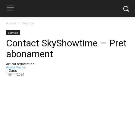
Acasă
Servicii
Servicii
Contact SkyShowtime – Pret
abonament
Articol redactat de
Adina Vasiliu
| Data:
16/11/2024