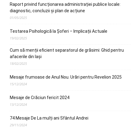
Raport privind funcționarea administrației publice locale:
diagnostic, concluzii și plan de acțiune
01/05/2025
Testarea Psihologică la Șoferi – Implicații Actuale
19/02/2025
Cum să menții eficient separatorul de grăsimi: Ghid pentru
afacerile din Iași
18/02/2025
Mesaje frumoase de Anul Nou. Urări pentru Revelion 2025
15/12/2024
Mesaje de Crăciun fericit 2024
13/12/2024
74 Mesaje De La mulți ani Sfântul Andrei
29/11/2024