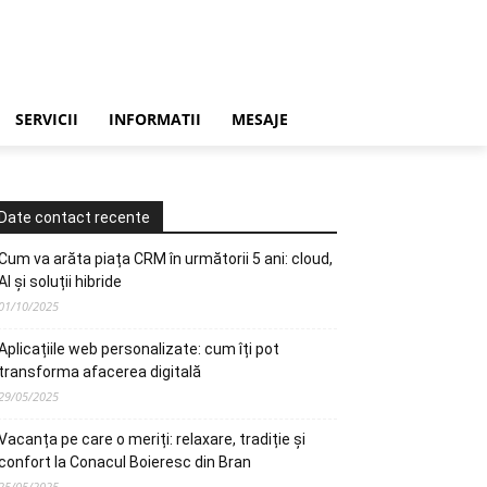
SERVICII
INFORMATII
MESAJE
Date contact recente
Cum va arăta piața CRM în următorii 5 ani: cloud,
AI și soluții hibride
01/10/2025
Aplicațiile web personalizate: cum îți pot
transforma afacerea digitală
29/05/2025
Vacanța pe care o meriți: relaxare, tradiție și
confort la Conacul Boieresc din Bran
25/05/2025