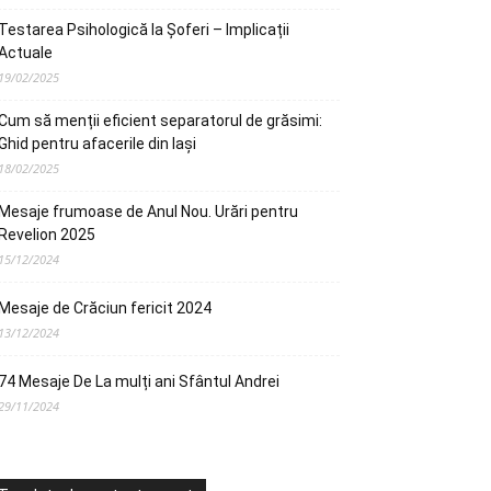
Testarea Psihologică la Șoferi – Implicații
Actuale
19/02/2025
Cum să menții eficient separatorul de grăsimi:
Ghid pentru afacerile din Iași
18/02/2025
Mesaje frumoase de Anul Nou. Urări pentru
Revelion 2025
15/12/2024
Mesaje de Crăciun fericit 2024
13/12/2024
74 Mesaje De La mulți ani Sfântul Andrei
29/11/2024