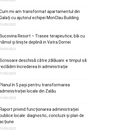
Cum mi-am transformat apartamentul din
Galați cu ajutorul echipei MonClau Building
15/05/2025
Bucovina Resort – Trasee terapeutice, băi cu
nămol și liniște deplină in Vatra Dornei
09/05/2025
Scrisoare deschisă către zălăuani: e timpul să
reclădim încrederea în administrație
01/05/2025
Planul în 5 pași pentru transformarea
administrației locale din Zalău
01/05/2025
Raport privind funcționarea administrației
publice locale: diagnostic, concluzii și plan de
acțiune
01/05/2025