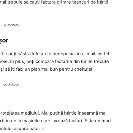
mai trebuie să cauți factura printre teancuri de hârtii –
publicitate
șor
Le poți păstra într-un folder special în e-mail, astfel
voie. În plus, poți compara facturile din lunile trecute
 să îți faci un plan mai bun pentru cheltuieli.
publicitate
a protejarea mediului. Mai puțină hârtie înseamnă mai
carbon de la mașinile care livrează facturi. Este un mod
ctului asupra naturii.