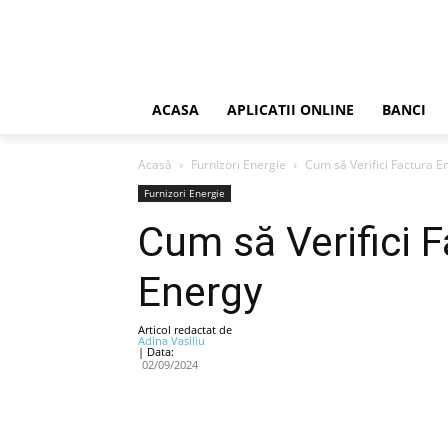
ACASA
APLICATII ONLINE
BANCI
Acasă
Furnizori Energie
Cum să Verifici Factura E
Furnizori Energie
Cum să Verifici 
Energy
Articol redactat de
Adina Vasiliu
| Data:
02/09/2024