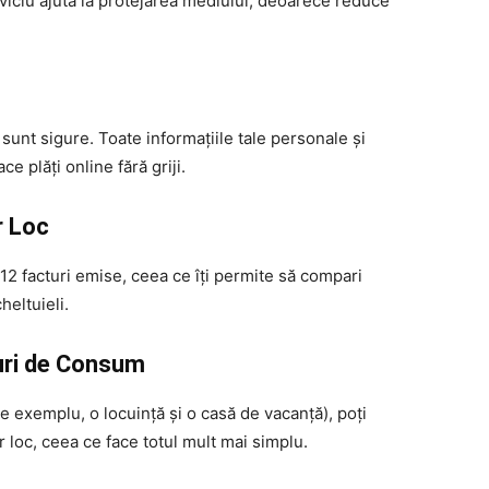
rviciu ajută la protejarea mediului, deoarece reduce
 sunt sigure. Toate informațiile tale personale și
ce plăți online fără griji.
r Loc
 12 facturi emise, ceea ce îți permite să compari
heltuieli.
uri de Consum
 exemplu, o locuință și o casă de vacanță), poți
r loc, ceea ce face totul mult mai simplu.