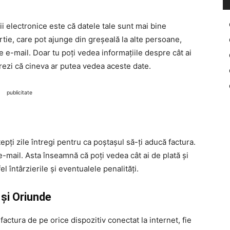
ii electronice este că datele tale sunt mai bine
rtie, care pot ajunge din greșeală la alte persoane,
de e-mail. Doar tu poți vedea informațiile despre cât ai
jorezi că cineva ar putea vedea aceste date.
publicitate
epți zile întregi pentru ca poștașul să-ți aducă factura.
e-mail. Asta înseamnă că poți vedea cât ai de plată și
el întârzierile și eventualele penalități.
și Oriunde
factura de pe orice dispozitiv conectat la internet, fie