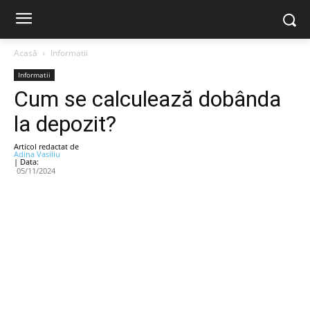
Acasă
Informatii
Informatii
Cum se calculează dobânda
la depozit?
Articol redactat de
Adina Vasiliu
| Data:
05/11/2024