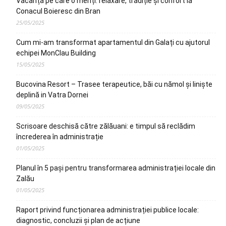
Vacanța pe care o meriți: relaxare, tradiție și confort la
Conacul Boieresc din Bran
25/05/2025
Cum mi-am transformat apartamentul din Galați cu ajutorul
echipei MonClau Building
15/05/2025
Bucovina Resort – Trasee terapeutice, băi cu nămol și liniște
deplină in Vatra Dornei
09/05/2025
Scrisoare deschisă către zălăuani: e timpul să reclădim
încrederea în administrație
01/05/2025
Planul în 5 pași pentru transformarea administrației locale din
Zalău
01/05/2025
Raport privind funcționarea administrației publice locale:
diagnostic, concluzii și plan de acțiune