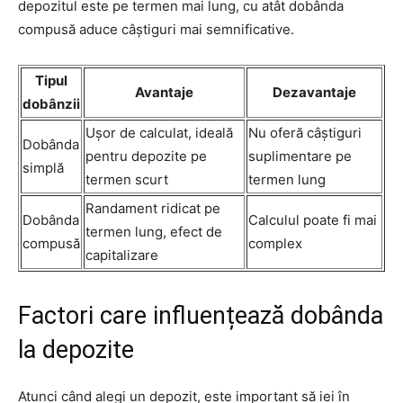
depozitul este pe termen mai lung, cu atât dobânda
compusă aduce câștiguri mai semnificative.
Tipul
Avantaje
Dezavantaje
dobânzii
Ușor de calculat, ideală
Nu oferă câștiguri
Dobânda
pentru depozite pe
suplimentare pe
simplă
termen scurt
termen lung
Randament ridicat pe
Dobânda
Calculul poate fi mai
termen lung, efect de
compusă
complex
capitalizare
Factori care influențează dobânda
la depozite
Atunci când alegi un depozit, este important să iei în