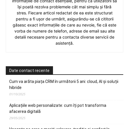
informațiile de contact esențiale, pentru ca utilizatorii să
își poată rezolva problemele cât mai simplu și fără
stres. Fiecare articol redactat de ea este structurat
pentru a fi ușor de urmărit, asigurându-se că cititorii
găsesc exact informațiile de care au nevoie, fie că este
vorba de numere de telefon, adrese de email sau alte
detalii necesare pentru a contacta diverse servicii de
asistență.
Date contact recente
Cum va arăta piața CRM în următorii 5 ani: cloud, AI și soluții
hibride
01/10/2025
Aplicațiile web personalizate: cum îți pot transforma
afacerea digitală
29/05/2025