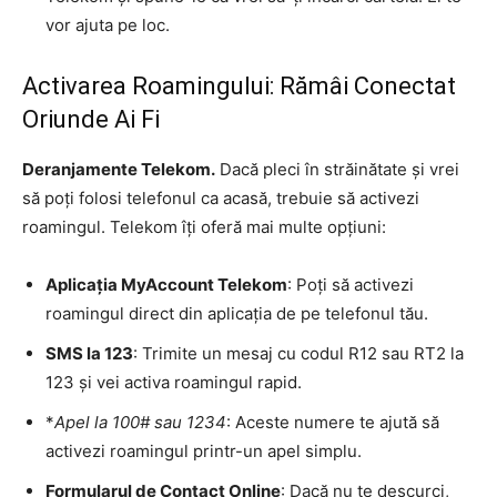
vor ajuta pe loc.
Activarea Roamingului: Rămâi Conectat
Oriunde Ai Fi
Deranjamente Telekom.
Dacă pleci în străinătate și vrei
să poți folosi telefonul ca acasă, trebuie să activezi
roamingul. Telekom îți oferă mai multe opțiuni:
Aplicația MyAccount Telekom
: Poți să activezi
roamingul direct din aplicația de pe telefonul tău.
SMS la 123
: Trimite un mesaj cu codul R12 sau RT2 la
123 și vei activa roamingul rapid.
*
Apel la 100# sau 1234
: Aceste numere te ajută să
activezi roamingul printr-un apel simplu.
Formularul de Contact Online
: Dacă nu te descurci,