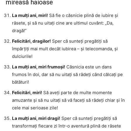
mireasă haioase
La mulți ani, miri!
Să fie o căsnicie plină de iubire și
râsete, și să nu uitați cine are ultimul cuvânt: „Da,
dragă!”
Felicitări, dragilor!
Sper că sunteți pregătiți să
împărțiți mai mult decât iubirea – și telecomanda, și
dulciurile!
La mulți ani, miri frumoși!
Căsnicia este un dans
frumos în doi, dar să nu uitați să râdeți când călcați pe
bătături!
Felicitări, miri!
Să aveți parte de multe momente
amuzante și să nu uitați să vă faceți să râdeți chiar și în
cele mai serioase zile!
La mulți ani, miri dragi!
Sper că sunteți pregătiți să
transformați fiecare zi într-o aventură plină de râsete