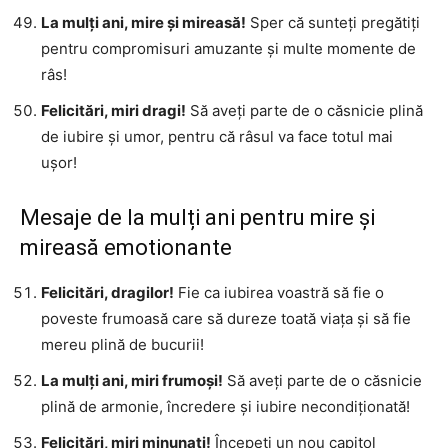
La mulți ani, mire și mireasă!
Sper că sunteți pregătiți
pentru compromisuri amuzante și multe momente de
râs!
Felicitări, miri dragi!
Să aveți parte de o căsnicie plină
de iubire și umor, pentru că râsul va face totul mai
ușor!
Mesaje de la mulți ani pentru mire și
mireasă emotionante
Felicitări, dragilor!
Fie ca iubirea voastră să fie o
poveste frumoasă care să dureze toată viața și să fie
mereu plină de bucurii!
La mulți ani, miri frumoși!
Să aveți parte de o căsnicie
plină de armonie, încredere și iubire necondiționată!
Felicitări, miri minunați!
Începeți un nou capitol