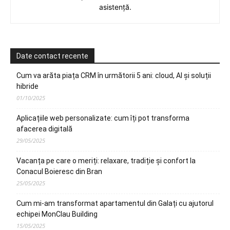
asistență.
Date contact recente
Cum va arăta piața CRM în următorii 5 ani: cloud, AI și soluții
hibride
01/10/2025
Aplicațiile web personalizate: cum îți pot transforma
afacerea digitală
29/05/2025
Vacanța pe care o meriți: relaxare, tradiție și confort la
Conacul Boieresc din Bran
25/05/2025
Cum mi-am transformat apartamentul din Galați cu ajutorul
echipei MonClau Building
15/05/2025