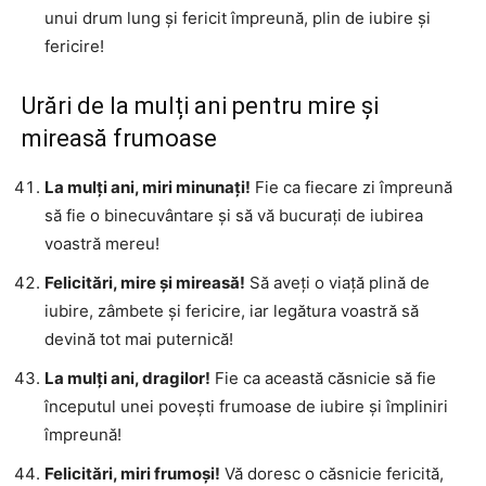
unui drum lung și fericit împreună, plin de iubire și
fericire!
Urări de la mulți ani pentru mire și
mireasă frumoase
La mulți ani, miri minunați!
Fie ca fiecare zi împreună
să fie o binecuvântare și să vă bucurați de iubirea
voastră mereu!
Felicitări, mire și mireasă!
Să aveți o viață plină de
iubire, zâmbete și fericire, iar legătura voastră să
devină tot mai puternică!
La mulți ani, dragilor!
Fie ca această căsnicie să fie
începutul unei povești frumoase de iubire și împliniri
împreună!
Felicitări, miri frumoși!
Vă doresc o căsnicie fericită,