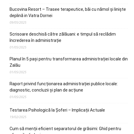
Bucovina Resort – Trasee terapeutice, băi cu nămol și liniște
deplină in Vatra Dornei
09/05/2025
Scrisoare deschisă către zălăuani: e timpul să reclădim
încrederea în administrație
01/05/2025
Planul în 5 pași pentru transformarea administrației locale din
Zalău
01/05/2025
Raport privind funcționarea administrației publice locale:
diagnostic, concluzii și plan de acțiune
01/05/2025
Testarea Psihologică la Șoferi – Implicații Actuale
19/02/2025
Cum să menții eficient separatorul de grăsimi: Ghid pentru