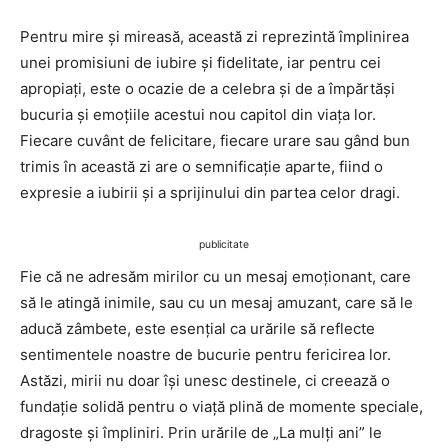
Pentru mire și mireasă, această zi reprezintă împlinirea
unei promisiuni de iubire și fidelitate, iar pentru cei
apropiați, este o ocazie de a celebra și de a împărtăși
bucuria și emoțiile acestui nou capitol din viața lor.
Fiecare cuvânt de felicitare, fiecare urare sau gând bun
trimis în această zi are o semnificație aparte, fiind o
expresie a iubirii și a sprijinului din partea celor dragi.
publicitate
Fie că ne adresăm mirilor cu un mesaj emoționant, care
să le atingă inimile, sau cu un mesaj amuzant, care să le
aducă zâmbete, este esențial ca urările să reflecte
sentimentele noastre de bucurie pentru fericirea lor.
Astăzi, mirii nu doar își unesc destinele, ci creează o
fundație solidă pentru o viață plină de momente speciale,
dragoste și împliniri. Prin urările de „La mulți ani” le