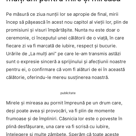
Pe măsură ce ziua nunții lor se apropie de final, mirii
încep să pășească în acest nou capitol al vieții lor, plin de
promisiuni și visuri împărtășite. Nunta nu este doar o
ceremonie, ci începutul unei călătorii de o viață, în care
fiecare zi va fi marcată de iubire, respect și bucurie.
Urările de „La mulți ani” pe care le-am transmis astăzi
sunt o expresie sinceră a sprijinului și afecțiunii noastre
pentru ei, o confirmare că vom fi alături de ei în această
călătorie, oferindu-le mereu susținerea noastră.
publicitate
Mirele și mireasa au pornit împreună pe un drum care,
deși poate avea și provocări, va fi plin de momente
frumoase și de împliniri. Căsnicia lor este o poveste în
plină desfășurare, una care va fi scrisă cu iubire,
înțelegere și multe zâmbete. Sperăm că toate aceste