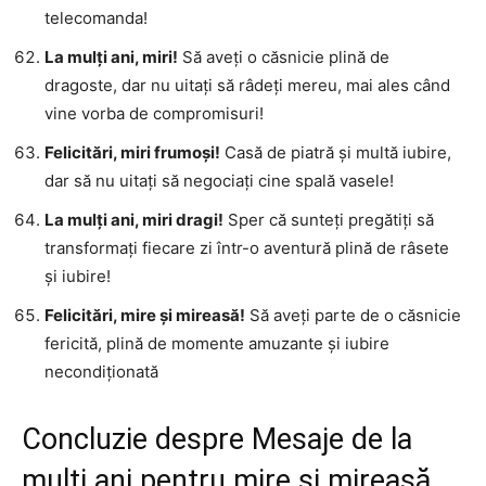
telecomanda!
La mulți ani, miri!
Să aveți o căsnicie plină de
dragoste, dar nu uitați să râdeți mereu, mai ales când
vine vorba de compromisuri!
Felicitări, miri frumoși!
Casă de piatră și multă iubire,
dar să nu uitați să negociați cine spală vasele!
La mulți ani, miri dragi!
Sper că sunteți pregătiți să
transformați fiecare zi într-o aventură plină de râsete
și iubire!
Felicitări, mire și mireasă!
Să aveți parte de o căsnicie
fericită, plină de momente amuzante și iubire
necondiționată
Concluzie despre Mesaje de la
mulți ani pentru mire și mireasă