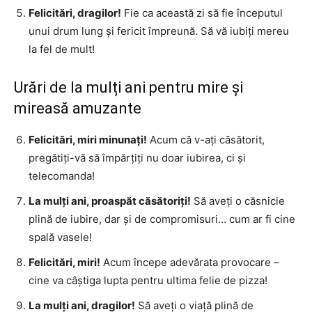
Felicitări, dragilor!
Fie ca această zi să fie începutul
unui drum lung și fericit împreună. Să vă iubiți mereu
la fel de mult!
Urări de la mulți ani pentru mire și
mireasă amuzante
Felicitări, miri minunați!
Acum că v-ați căsătorit,
pregătiți-vă să împărțiți nu doar iubirea, ci și
telecomanda!
La mulți ani, proaspăt căsătoriți!
Să aveți o căsnicie
plină de iubire, dar și de compromisuri… cum ar fi cine
spală vasele!
Felicitări, miri!
Acum începe adevărata provocare –
cine va câștiga lupta pentru ultima felie de pizza!
La mulți ani, dragilor!
Să aveți o viață plină de