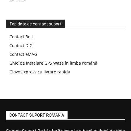
29/11/2024
Top date de contact suport
Contact Bolt
Contact DIGI
Contact eMAG
Ghid de instalare GPS Waze în limba română
Glovo express cu livrare rapida
CONTACT SUPORT ROMANIA
ContactSuport.Ro îți oferă acces la o bază extinsă de date