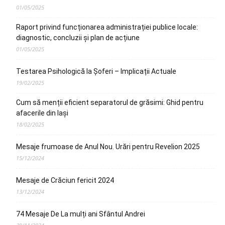
01/05/2025
Raport privind funcționarea administrației publice locale:
diagnostic, concluzii și plan de acțiune
01/05/2025
Testarea Psihologică la Șoferi – Implicații Actuale
19/02/2025
Cum să menții eficient separatorul de grăsimi: Ghid pentru
afacerile din Iași
18/02/2025
Mesaje frumoase de Anul Nou. Urări pentru Revelion 2025
15/12/2024
Mesaje de Crăciun fericit 2024
13/12/2024
74 Mesaje De La mulți ani Sfântul Andrei