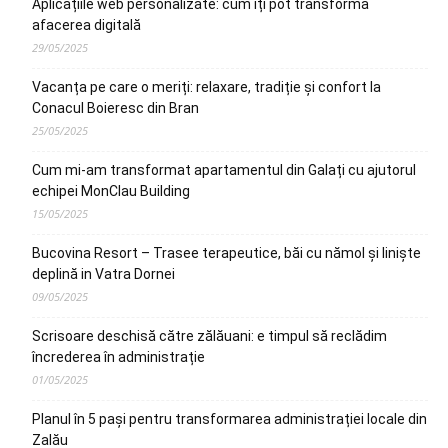
Aplicațiile web personalizate: cum îți pot transforma
afacerea digitală
29/05/2025
Vacanța pe care o meriți: relaxare, tradiție și confort la
Conacul Boieresc din Bran
25/05/2025
Cum mi-am transformat apartamentul din Galați cu ajutorul
echipei MonClau Building
15/05/2025
Bucovina Resort – Trasee terapeutice, băi cu nămol și liniște
deplină in Vatra Dornei
09/05/2025
Scrisoare deschisă către zălăuani: e timpul să reclădim
încrederea în administrație
01/05/2025
Planul în 5 pași pentru transformarea administrației locale din
Zalău