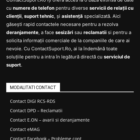
cu
numere de telefon
pentru diverse
servicii de relații cu
clienții
,
suport tehnic
, și
asistență
specializată. Aici
găsești rapid contactele necesare pentru a rezolva
deranjamente
, a face
sesizări
sau
reclamatii
si pentru a
solicita informații comerciale de la companiile de care ai
nevoie. Cu ContactSuport.Ro, ai la îndemână toate
soluțiile pentru a intra în legătură directă cu
serviciul de
suport
.
MODALITATI CONTACT
Contact DIGI RCS-RDS
Contact DPD – Reclamatii
Contact E.ON – avarii si deranjamente
Contact eMAG
Contact Facebook – Probleme cont