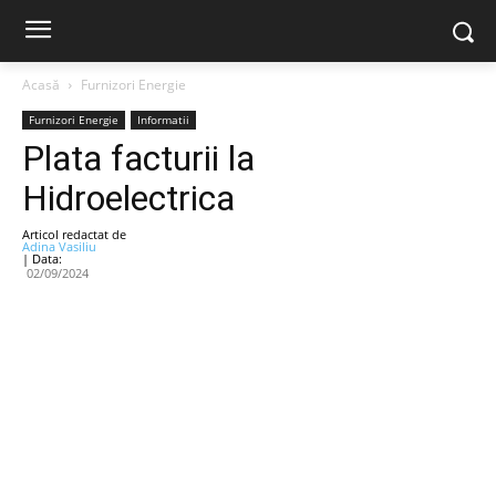
Acasă
Furnizori Energie
Furnizori Energie
Informatii
Plata facturii la
Hidroelectrica
Articol redactat de
Adina Vasiliu
| Data:
02/09/2024