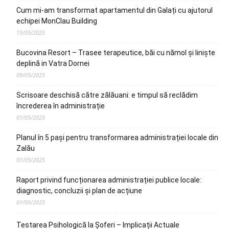
Cum mi-am transformat apartamentul din Galați cu ajutorul
echipei MonClau Building
15/05/2025
Bucovina Resort – Trasee terapeutice, băi cu nămol și liniște
deplină in Vatra Dornei
09/05/2025
Scrisoare deschisă către zălăuani: e timpul să reclădim
încrederea în administrație
01/05/2025
Planul în 5 pași pentru transformarea administrației locale din
Zalău
01/05/2025
Raport privind funcționarea administrației publice locale:
diagnostic, concluzii și plan de acțiune
01/05/2025
Testarea Psihologică la Șoferi – Implicații Actuale