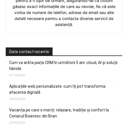
pentru a fi ușor de urmărit, asigurându-se că cititorii
găsesc exact informațiile de care au nevoie, fie că este
vorba de numere de telefon, adrese de email sau alte
detalii necesare pentru a contacta diverse servicii de
asistență.
Date contact recente
Cum va arăta piața CRM în următorii 5 ani: cloud, AI și soluții
hibride
01/10/2025
Aplicațiile web personalizate: cum îți pot transforma
afacerea digitală
29/05/2025
Vacanța pe care o meriți: relaxare, tradiție și confort la
Conacul Boieresc din Bran
25/05/2025