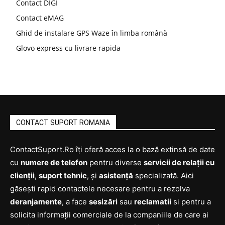
Contact DIGI
Contact eMAG
Ghid de instalare GPS Waze în limba română
Glovo express cu livrare rapida
CONTACT SUPORT ROMANIA
ContactSuport.Ro îți oferă acces la o bază extinsă de date
cu
numere de telefon
pentru diverse
servicii de relații cu
clienții
,
suport tehnic
, și
asistență
specializată. Aici
găsești rapid contactele necesare pentru a rezolva
deranjamente
, a face
sesizări
sau
reclamatii
si pentru a
solicita informații comerciale de la companiile de care ai