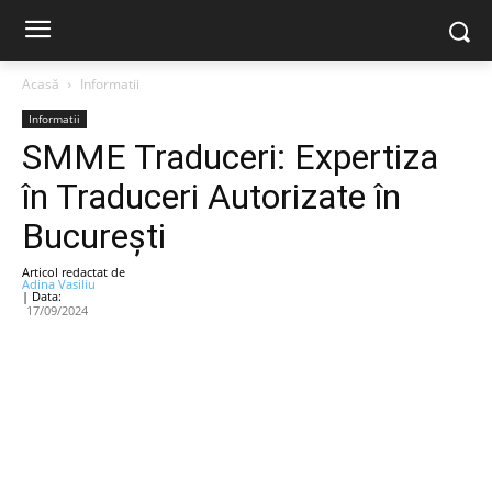
Acasă
Informatii
Informatii
SMME Traduceri: Expertiza
în Traduceri Autorizate în
București
Articol redactat de
Adina Vasiliu
| Data:
17/09/2024