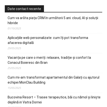
Date contact recente
Cum va arăta piața CRM în următorii 5 ani: cloud, AI și soluții
hibride
01/10/2025
Aplicațiile web personalizate: cum îți pot transforma
afacerea digitală
29/05/2025
Vacanța pe care o meriți: relaxare, tradiție și confort la
Conacul Boieresc din Bran
25/05/2025
Cum mi-am transformat apartamentul din Galați cu ajutorul
echipei MonClau Building
15/05/2025
Bucovina Resort – Trasee terapeutice, băi cu nămol și liniște
deplină in Vatra Dornei