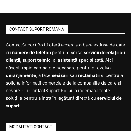
CONTACT SUPORT ROMANIA
ContactSuport.Ro îți oferă acces la o bază extinsă de date
cu
numere de telefon
pentru diverse
servicii de relații cu
clienții
,
suport tehnic
, și
asistență
specializată. Aici
găsești rapid contactele necesare pentru a rezolva
deranjamente
, a face
sesizări
sau
reclamatii
si pentru a
solicita informații comerciale de la companiile de care ai
nevoie. Cu ContactSuport.Ro, ai la îndemână toate
soluțiile pentru a intra în legătură directă cu
serviciul de
suport
.
MODALITATI CONTACT