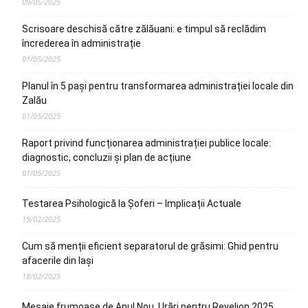
09/05/2025
Scrisoare deschisă către zălăuani: e timpul să reclădim
încrederea în administrație
01/05/2025
Planul în 5 pași pentru transformarea administrației locale din
Zalău
01/05/2025
Raport privind funcționarea administrației publice locale:
diagnostic, concluzii și plan de acțiune
01/05/2025
Testarea Psihologică la Șoferi – Implicații Actuale
19/02/2025
Cum să menții eficient separatorul de grăsimi: Ghid pentru
afacerile din Iași
18/02/2025
Mesaje frumoase de Anul Nou. Urări pentru Revelion 2025