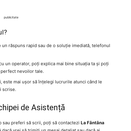
publicitate
ul?
e un răspuns rapid sau de o soluție imediată, telefonul
cu un operator, poți explica mai bine situația ta și poți
 perfect nevoilor tale.
i, este mai ușor să înțelegi lucrurile atunci când le
i scrise.
chipei de Asistență
 sau preferi să scrii, poți să contactezi
La Fântâna
dacă vrei să trimiți un mesaj detaliat sau dacă ai