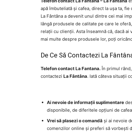
Telefon contact La Fantana – La Fântâna
es
apă îmbuteliată și cafea, direct la ușa ta, fie
La Fântâna a devenit unul dintre cei mai impo
lângă produsele de calitate pe care le oferă
relații cu clienții. Asta înseamnă că, dacă ai
mai multe despre produsele lor, poți oricând 
De Ce Să Contactezi La Fântân
Telefon contact La Fantana.
În primul rând,
contactezi
La Fântâna
. Iată câteva situații
Ai nevoie de informații suplimentare
des
disponibile, de diferitele opțiuni de cafea
Vrei să plasezi o comandă
și ai nevoie d
comenzilor online și preferi să vorbești d