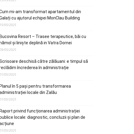
Cum mi-am transformat apartamentul din
Galați cu ajutorul echipei MonClau Building
15/05/2025
Bucovina Resort – Trasee terapeutice, băi cu
nămol și liniște deplină in Vatra Dornei
09/05/2025
Scrisoare deschisă către zălăuani: e timpul să
reclădim încrederea în administrație
01/05/2025
Planul în 5 pași pentru transformarea
administrației locale din Zalău
01/05/2025
Raport privind funcționarea administrației
publice locale: diagnostic, concluzii și plan de
acțiune
01/05/2025