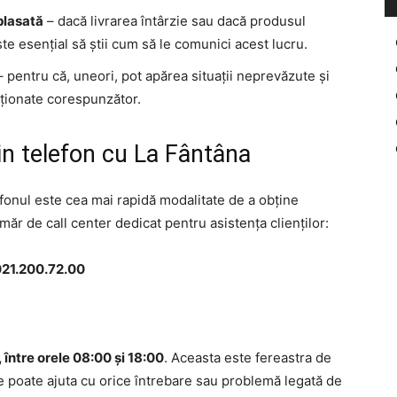
plasată
– dacă livrarea întârzie sau dacă produsul
te esențial să știi cum să le comunici acest lucru.
 pentru că, uneori, pot apărea situații neprevăzute și
uționate corespunzător.
in telefon cu La Fântâna
efonul este cea mai rapidă modalitate de a obține
ăr de call center dedicat pentru asistența clienților:
21.200.72.00
, între orele 08:00 și 18:00
. Aceasta este fereastra de
te poate ajuta cu orice întrebare sau problemă legată de