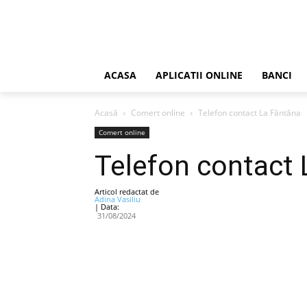
ACASA
APLICATII ONLINE
BANCI
Acasă
Comert online
Telefon contact La Fântâna
Comert online
Telefon contact 
Articol redactat de
Adina Vasiliu
| Data:
31/08/2024