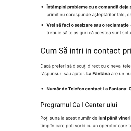
Întâmpini probleme cu o comandă deja 
primit nu corespunde așteptărilor tale, es
Vrei să faci o sesizare sau o reclamație
–
trebuie să te asiguri că acestea sunt sol
Cum Să intri in contact pr
Dacă preferi să discuți direct cu cineva, tel
răspunsuri sau ajutor.
La Fântâna
are un num
Număr de Telefon contact La Fantana
:
0
Programul Call Center-ului
Poți suna la acest număr de
luni până vineri
timp în care poți vorbi cu un operator care 