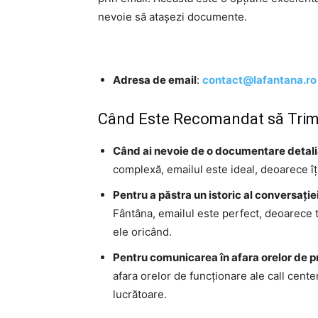
nevoie să atașezi documente.
Adresa de email
:
contact@lafantana.ro
Când Este Recomandat să Trimi
Când ai nevoie de o documentare detal
complexă, emailul este ideal, deoarece îți
Pentru a păstra un istoric al conversație
Fântâna, emailul este perfect, deoarece 
ele oricând.
Pentru comunicarea în afara orelor de 
afara orelor de funcționare ale call cente
lucrătoare.