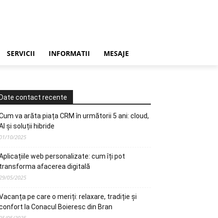
SERVICII
INFORMATII
MESAJE
Date contact recente
Cum va arăta piața CRM în următorii 5 ani: cloud,
AI și soluții hibride
01/10/2025
Aplicațiile web personalizate: cum îți pot
transforma afacerea digitală
29/05/2025
Vacanța pe care o meriți: relaxare, tradiție și
confort la Conacul Boieresc din Bran
25/05/2025