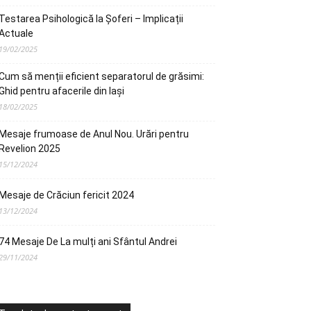
Testarea Psihologică la Șoferi – Implicații
Actuale
19/02/2025
Cum să menții eficient separatorul de grăsimi:
Ghid pentru afacerile din Iași
18/02/2025
Mesaje frumoase de Anul Nou. Urări pentru
Revelion 2025
15/12/2024
Mesaje de Crăciun fericit 2024
13/12/2024
74 Mesaje De La mulți ani Sfântul Andrei
29/11/2024