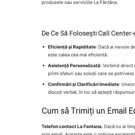
produsele sau serviciile La Fântâna.
De Ce Să Folosești Call Center-
Eficiență și Rapiditate
: Dacă ai nevoie d
este calea cea mai eficientă.
Asistență Personalizată
: Vorbind direct 
primi sfaturi sau soluții care se potrivesc
Confirmări și Clarificări Imediate
: Uneor
discuți verbal, în loc să aștepți răspunsur
Cum să Trimiți un Email E
Telefon contact La Fantana.
Dacă nu ai timp
prin email. Aceasta este o opțiune excelentă 