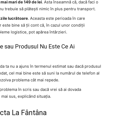
 mai mari de 149 de lei
. Asta înseamnă că, dacă faci o
trebuie să plătești nimic în plus pentru transport.
 zile lucrătoare
. Aceasta este perioada în care
 este bine să ții cont că, în cazul unor condiții
eme logistice, pot apărea întârzieri.
ie sau Produsul Nu Este Ce Ai
da ta nu a ajuns în termenul estimat sau dacă produsul
at, cel mai bine este să suni la numărul de telefon al
a rezolva problema cât mai repede.
 problema în scris sau dacă vrei să ai dovada
 mai sus, explicând situația.
acta La Fântâna