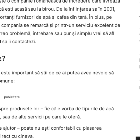
te o companie românească de încredere care livrează
 că ești acasă sau la birou. De la înființarea sa în 2001,
rtanți furnizori de apă și cafea din țară. În plus, pe
, compania se remarcă și printr-un serviciu excelent de
 vreo problemă, întrebare sau pur și simplu vrei să afli
să îi contactezi.
a?
 este important să știi de ce ai putea avea nevoie să
 comune:
publicitate
pre produsele lor – fie că e vorba de tipurile de apă
, sau de alte servicii pe care le oferă.
e ajutor – poate nu ești confortabil cu plasarea
irect cu cineva.