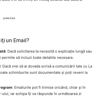
publicitate
ți un Email?
iată
: Dacă solicitarea ta necesită o explicație lungă sau
 permite să incluzi toate detaliile necesare.
i
: Dacă vrei să ai dovada scrisă a comunicării tale cu La
toate schimburile sunt documentate și poți reveni la
program
: Emailurile pot fi trimise oricând, chiar și în
r-ului, iar echipa îți va răspunde în următoarea zi