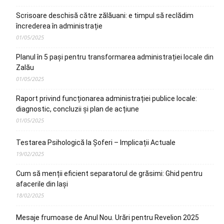
Scrisoare deschisă către zălăuani: e timpul să reclădim
încrederea în administrație
01/05/2025
Planul în 5 pași pentru transformarea administrației locale din
Zalău
01/05/2025
Raport privind funcționarea administrației publice locale:
diagnostic, concluzii și plan de acțiune
01/05/2025
Testarea Psihologică la Șoferi – Implicații Actuale
19/02/2025
Cum să menții eficient separatorul de grăsimi: Ghid pentru
afacerile din Iași
18/02/2025
Mesaje frumoase de Anul Nou. Urări pentru Revelion 2025