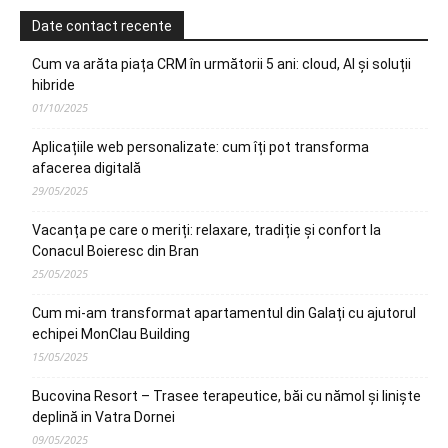
Date contact recente
Cum va arăta piața CRM în următorii 5 ani: cloud, AI și soluții
hibride
01/10/2025
Aplicațiile web personalizate: cum îți pot transforma
afacerea digitală
29/05/2025
Vacanța pe care o meriți: relaxare, tradiție și confort la
Conacul Boieresc din Bran
25/05/2025
Cum mi-am transformat apartamentul din Galați cu ajutorul
echipei MonClau Building
15/05/2025
Bucovina Resort – Trasee terapeutice, băi cu nămol și liniște
deplină in Vatra Dornei
09/05/2025