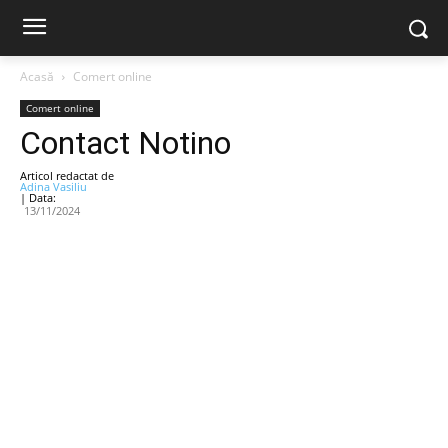
Acasă
Comert online
Comert online
Contact Notino
Articol redactat de
Adina Vasiliu
| Data:
13/11/2024