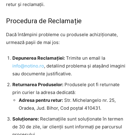
retur și reclamații.
Procedura de Reclamație
Dacă întâmpini probleme cu produsele achiziționate,
urmează pașii de mai jos:
Depunerea Reclamației:
Trimite un email la
info@notino.ro
, detaliind problema și atașând imagini
sau documente justificative.
Returnarea Produselor:
Produsele pot fi returnate
prin curier la adresa dedicată:
Adresa pentru retur:
Str. Michelangelo nr. 25,
Oradea, Jud. Bihor, Cod poștal 410431.
Soluționare:
Reclamațiile sunt soluționate în termen
de 30 de zile, iar clienții sunt informați pe parcursul
procesului.