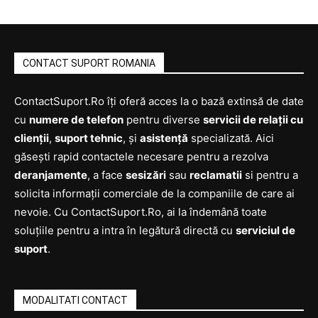
CONTACT SUPORT ROMANIA
ContactSuport.Ro îți oferă acces la o bază extinsă de date
cu
numere de telefon
pentru diverse
servicii de relații cu
clienții
,
suport tehnic
, și
asistență
specializată. Aici
găsești rapid contactele necesare pentru a rezolva
deranjamente
, a face
sesizări
sau
reclamatii
si pentru a
solicita informații comerciale de la companiile de care ai
nevoie. Cu ContactSuport.Ro, ai la îndemână toate
soluțiile pentru a intra în legătură directă cu
serviciul de
suport
.
MODALITATI CONTACT